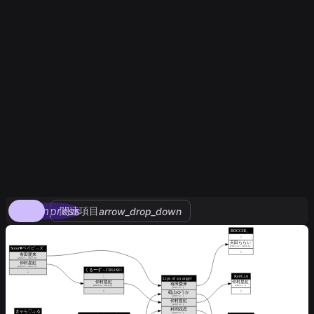
compress
関連項目
arrow_drop_down