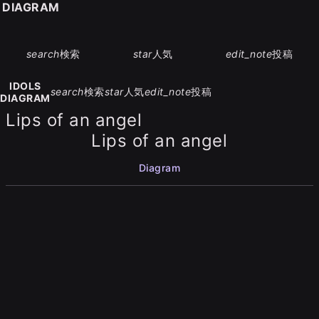
S DIAGRAM
search
検索
star
人気
edit_note
投稿
IDOLS
search
検索
star
人気
edit_note
投稿
DIAGRAM
Lips of an angel
Lips of an angel
Diagram