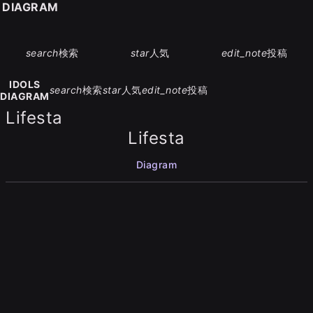
S DIAGRAM
search
検索
star
人気
edit_note
投稿
IDOLS
search
検索
star
人気
edit_note
投稿
DIAGRAM
Lifesta
Lifesta
Diagram