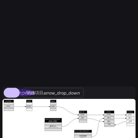
compress
関連項目
arrow_drop_down