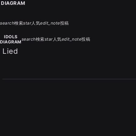
S DIAGRAM
search
検索
star
人気
edit_note
投稿
IDOLS
search
検索
star
人気
edit_note
投稿
DIAGRAM
Lied