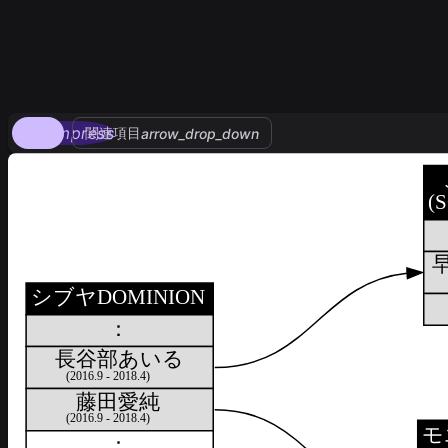
compress
関連項目
arrow_drop_down