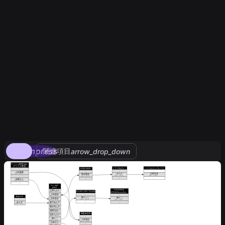
compress
関連項目
arrow_drop_down