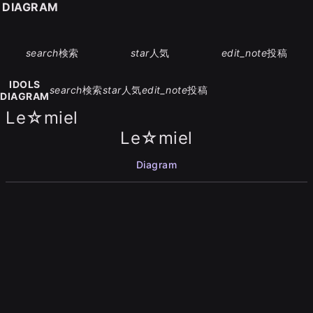
S DIAGRAM
search
検索
star
人気
edit_note
投稿
IDOLS
search
検索
star
人気
edit_note
投稿
DIAGRAM
Le☆miel
Le☆miel
Diagram