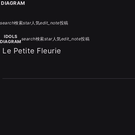
S DIAGRAM
search
検索
star
人気
edit_note
投稿
IDOLS
search
検索
star
人気
edit_note
投稿
DIAGRAM
Le Petite Fleurie