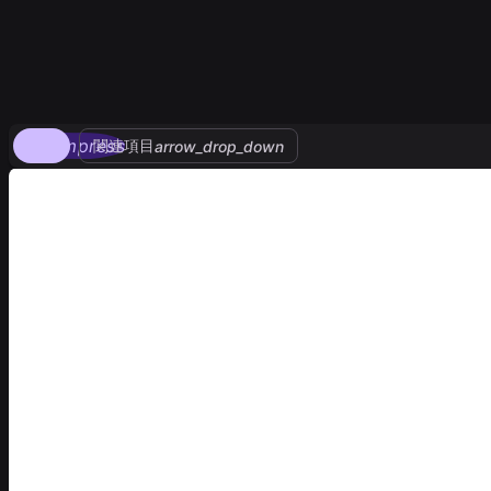
compress
関連項目
arrow_drop_down