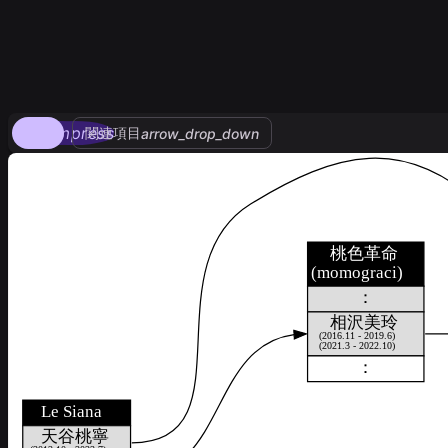
compress
関連項目
arrow_drop_down