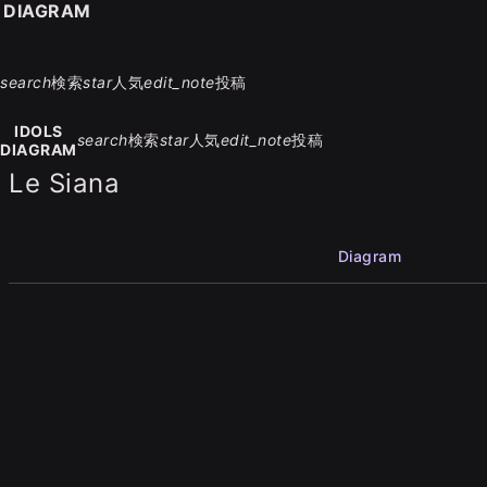
S DIAGRAM
search
検索
star
人気
edit_note
投稿
IDOLS
search
検索
star
人気
edit_note
投稿
DIAGRAM
Le Siana
Diagram