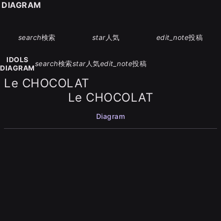
S DIAGRAM
search
検索
star
人気
edit_note
投稿
IDOLS
search
検索
star
人気
edit_note
投稿
DIAGRAM
Le CHOCOLAT
Le CHOCOLAT
Diagram