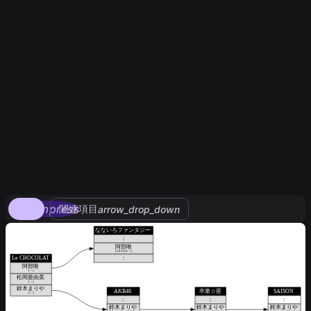
compress
関連項目
arrow_drop_down