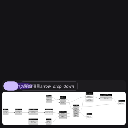
compress
関連項目
arrow_drop_down