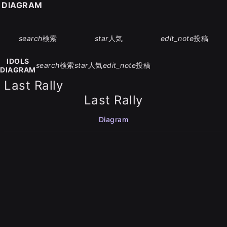
S DIAGRAM
search
検索
star
人気
edit_note
投稿
IDOLS
search
検索
star
人気
edit_note
投稿
DIAGRAM
Last Rally
Last Rally
Diagram