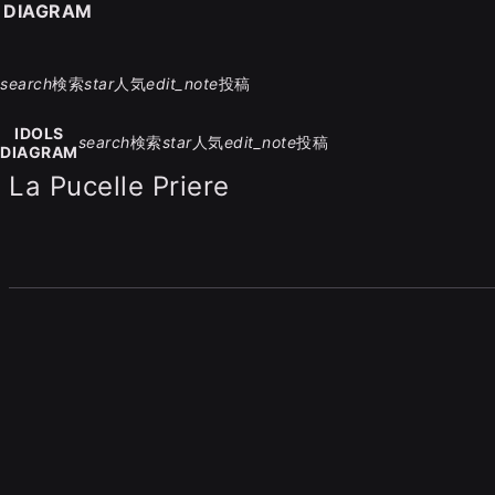
S DIAGRAM
search
検索
star
人気
edit_note
投稿
IDOLS
search
検索
star
人気
edit_note
投稿
DIAGRAM
La Pucelle Priere