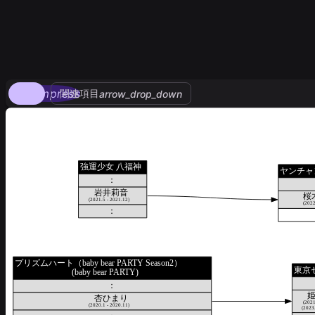
compress
関連項目
arrow_drop_down