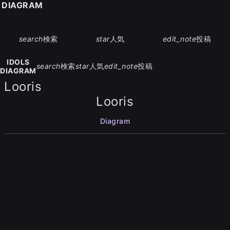
S DIAGRAM
search
検索
star
人気
edit_note
投稿
IDOLS
search
検索
star
人気
edit_note
投稿
DIAGRAM
Looris
Looris
Diagram