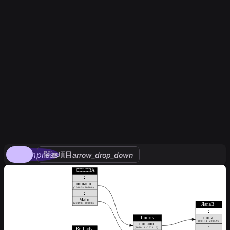
compress
関連項目
arrow_drop_down