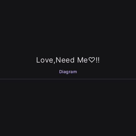
Love,Need Me♡‼︎
Diagram