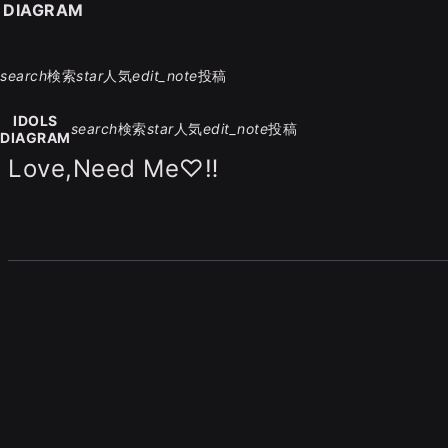
S DIAGRAM
search
検索
star
人気
edit_note
投稿
IDOLS
search
検索
star
人気
edit_note
投稿
DIAGRAM
Love,Need Me♡‼︎