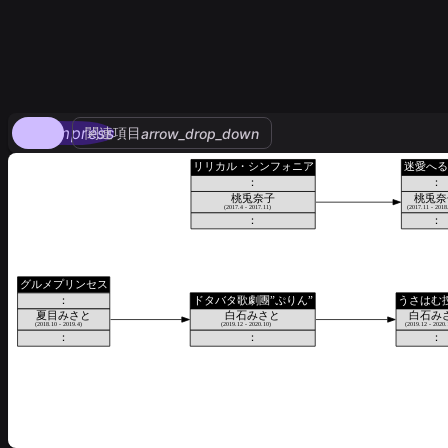
compress
関連項目
arrow_drop_down