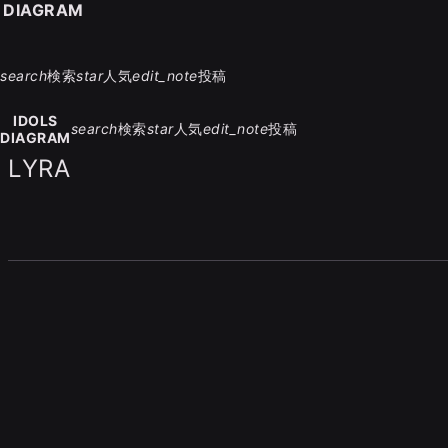
S DIAGRAM
search
検索
star
人気
edit_note
投稿
IDOLS
search
検索
star
人気
edit_note
投稿
DIAGRAM
LYRA