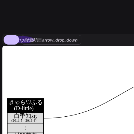
compress
関連項目
arrow_drop_down