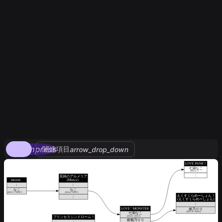
compress
関連項目
arrow_drop_down