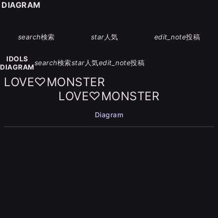
S DIAGRAM
search
検索
star
人気
edit_note
投稿
IDOLS
search
検索
star
人気
edit_note
投稿
DIAGRAM
LOVE♡MONSTER
LOVE♡MONSTER
Diagram