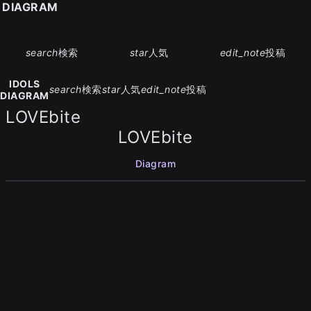
S DIAGRAM
search
検索
star
人気
edit_note
投稿
IDOLS
search
検索
star
人気
edit_note
投稿
DIAGRAM
LOVEbite
LOVEbite
Diagram