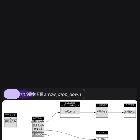
compress
関連項目
arrow_drop_down