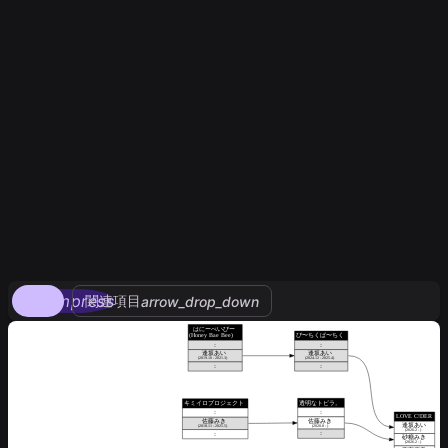
compress
関連項目
arrow_drop_down