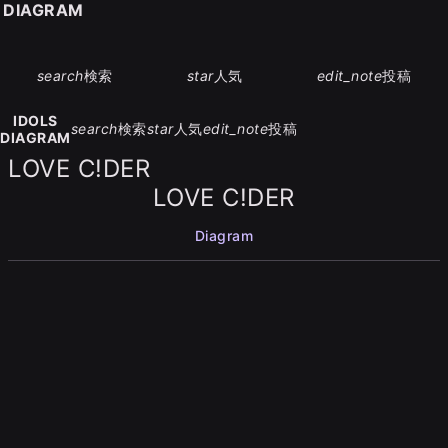
S DIAGRAM
search
検索
star
人気
edit_note
投稿
IDOLS
search
検索
star
人気
edit_note
投稿
DIAGRAM
LOVE C!DER
LOVE C!DER
Diagram