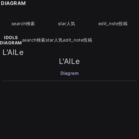
S DIAGRAM
search
検索
star
人気
edit_note
投稿
IDOLS
search
検索
star
人気
edit_note
投稿
DIAGRAM
L'AlLe
L'AlLe
Diagram