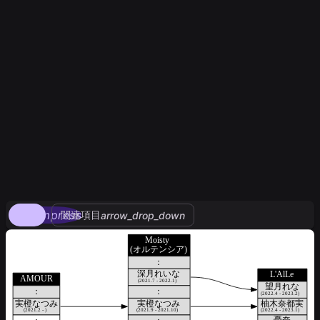
compress
関連項目
arrow_drop_down