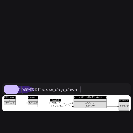
compress
関連項目
arrow_drop_down