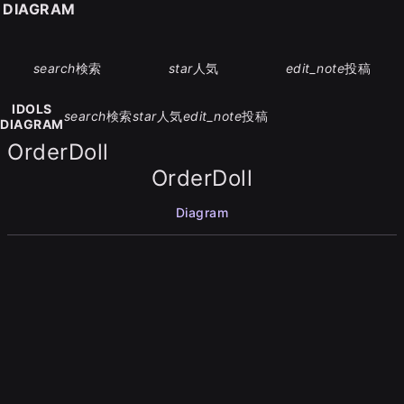
S DIAGRAM
search
検索
star
人気
edit_note
投稿
IDOLS
search
検索
star
人気
edit_note
投稿
DIAGRAM
OrderDoll
OrderDoll
Diagram