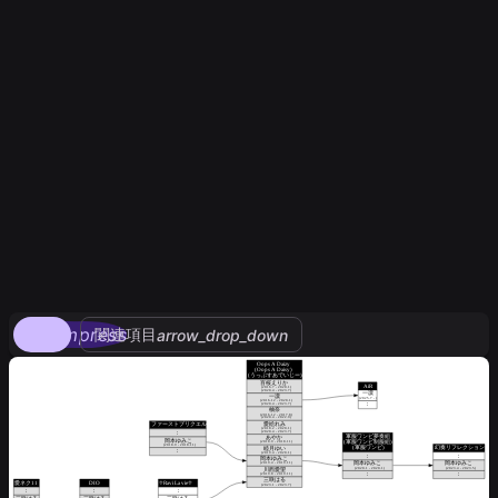
compress
関連項目
arrow_drop_down