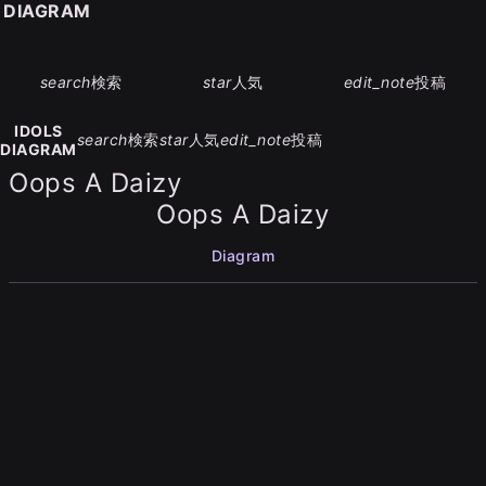
S DIAGRAM
search
検索
star
人気
edit_note
投稿
IDOLS
search
検索
star
人気
edit_note
投稿
DIAGRAM
Oops A Daizy
Oops A Daizy
Diagram