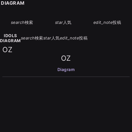
S DIAGRAM
search
検索
star
人気
edit_note
投稿
IDOLS
search
検索
star
人気
edit_note
投稿
DIAGRAM
OZ
OZ
Diagram