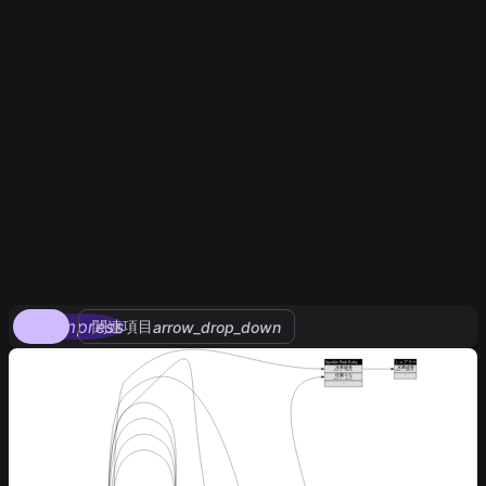
compress
関連項目
arrow_drop_down