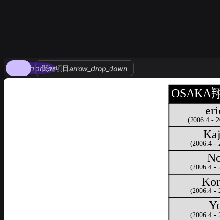
compress
関連項目
arrow_drop_down