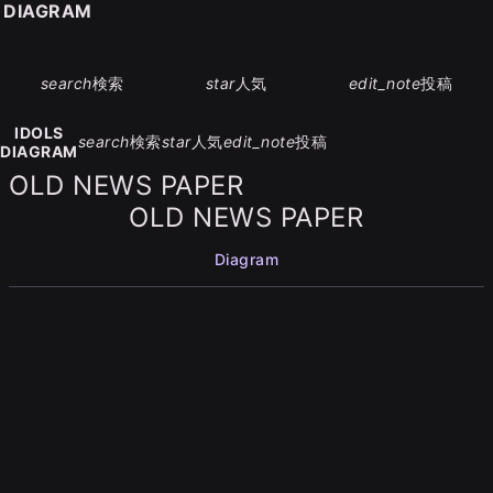
S DIAGRAM
search
検索
star
人気
edit_note
投稿
IDOLS
search
検索
star
人気
edit_note
投稿
DIAGRAM
OLD NEWS PAPER
OLD NEWS PAPER
Diagram