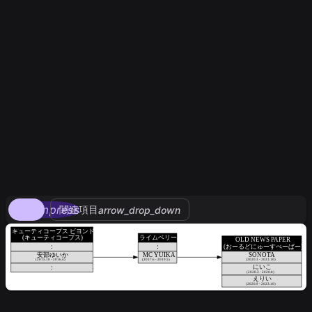
compress
関連項目
arrow_drop_down