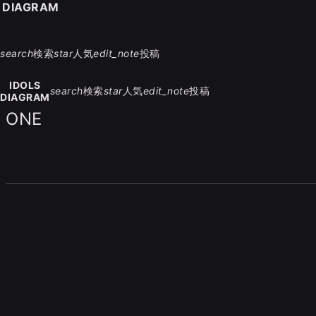
S DIAGRAM
search
検索
star
人気
edit_note
投稿
IDOLS
search
検索
star
人気
edit_note
投稿
DIAGRAM
ONE