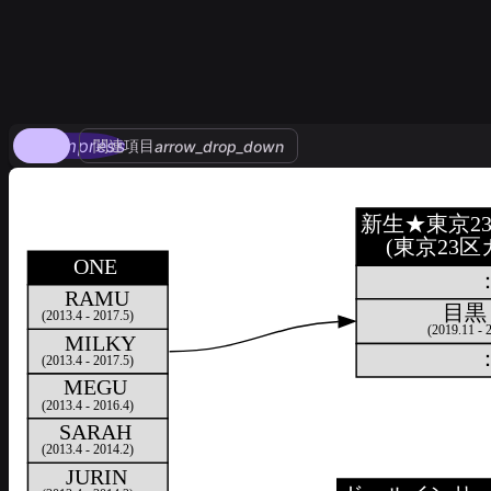
compress
関連項目
arrow_drop_down