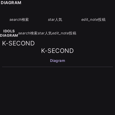
S DIAGRAM
search
検索
star
人気
edit_note
投稿
IDOLS
search
検索
star
人気
edit_note
投稿
DIAGRAM
K-SECOND
K-SECOND
Diagram