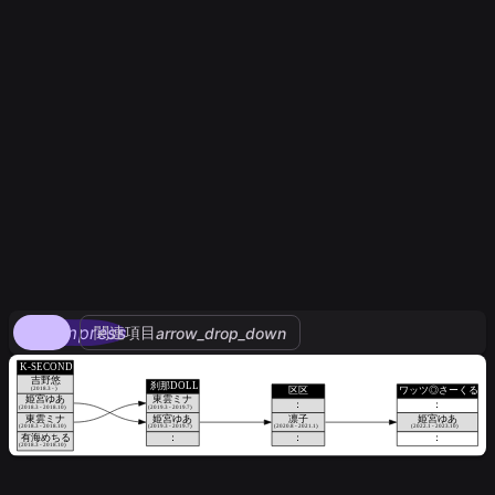
compress
関連項目
arrow_drop_down