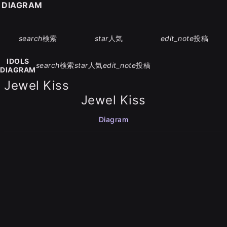
S DIAGRAM
search
検索
star
人気
edit_note
投稿
IDOLS
search
検索
star
人気
edit_note
投稿
DIAGRAM
Jewel Kiss
Jewel Kiss
Diagram