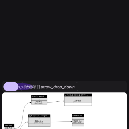
compress
関連項目
arrow_drop_down