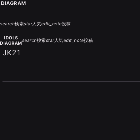
S DIAGRAM
search
検索
star
人気
edit_note
投稿
IDOLS
search
検索
star
人気
edit_note
投稿
DIAGRAM
JK21