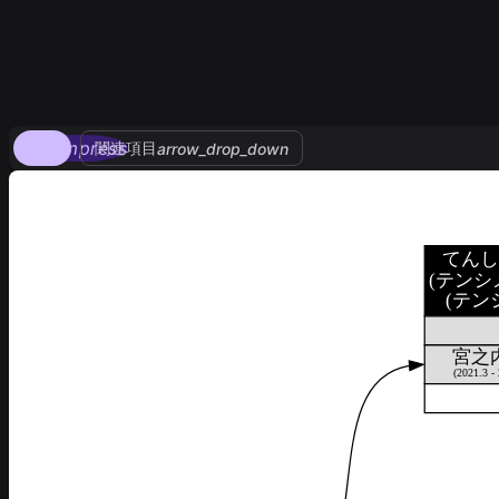
compress
関連項目
arrow_drop_down