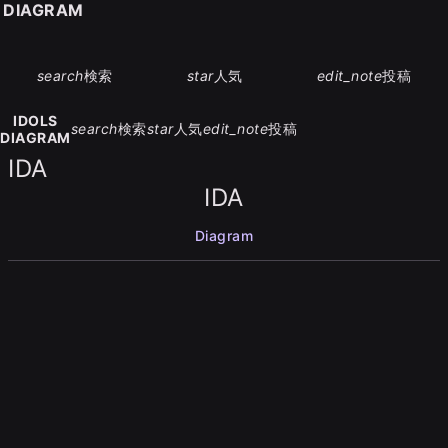
S DIAGRAM
search
検索
star
人気
edit_note
投稿
IDOLS
search
検索
star
人気
edit_note
投稿
DIAGRAM
IDA
IDA
Diagram