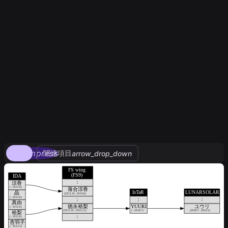
compress
関連項目
arrow_drop_down