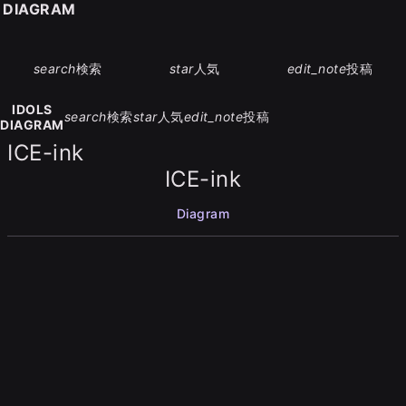
S DIAGRAM
search
検索
star
人気
edit_note
投稿
IDOLS
search
検索
star
人気
edit_note
投稿
DIAGRAM
ICE-ink
ICE-ink
Diagram