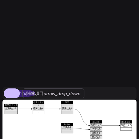
compress
関連項目
arrow_drop_down