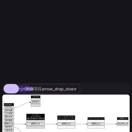
compress
関連項目
arrow_drop_down