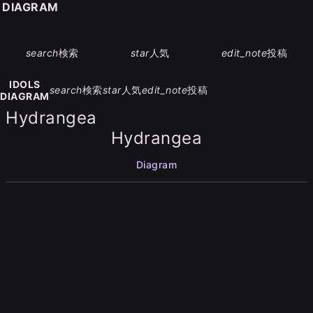
S DIAGRAM
search
検索
star
人気
edit_note
投稿
IDOLS
search
検索
star
人気
edit_note
投稿
DIAGRAM
Hydrangea
Hydrangea
Diagram