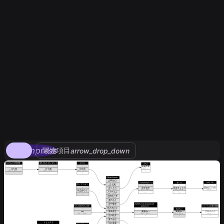
compress
関連項目
arrow_drop_down