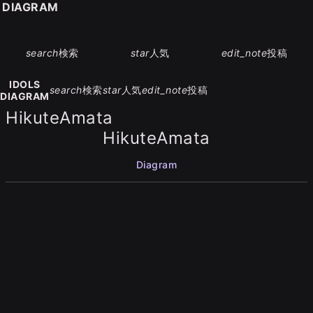
S DIAGRAM
search
検索
star
人気
edit_note
投稿
IDOLS
search
検索
star
人気
edit_note
投稿
DIAGRAM
HikuteAmata
HikuteAmata
Diagram