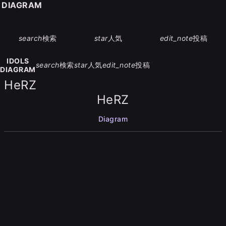
S DIAGRAM
search
検索
star
人気
edit_note
投稿
IDOLS
search
検索
star
人気
edit_note
投稿
DIAGRAM
HeRZ
HeRZ
Diagram