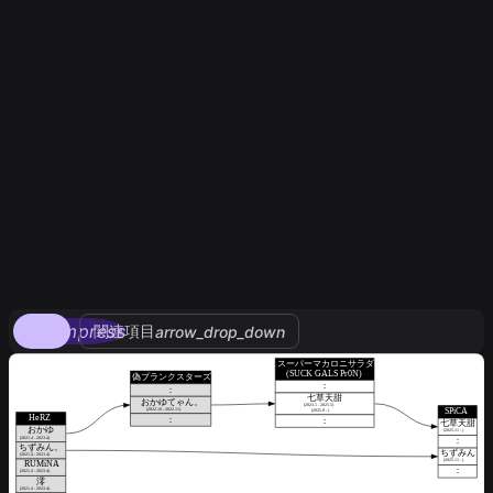
compress
関連項目
arrow_drop_down