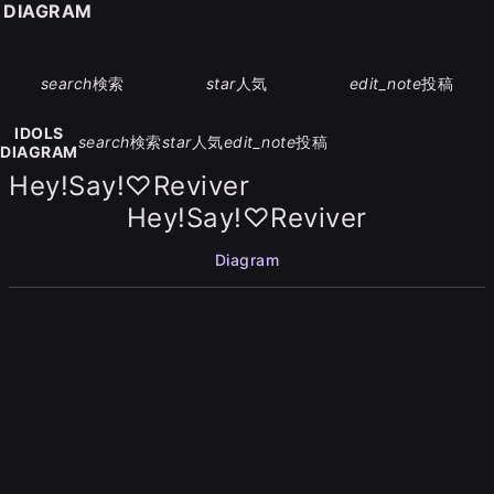
S DIAGRAM
search
検索
star
人気
edit_note
投稿
IDOLS
search
検索
star
人気
edit_note
投稿
DIAGRAM
Hey!Say!♡Reviver
Hey!Say!♡Reviver
Diagram