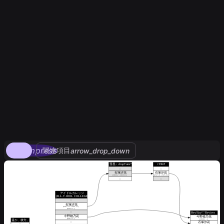
compress
関連項目
arrow_drop_down