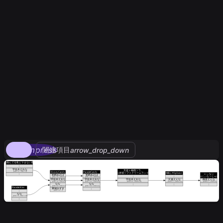
compress
関連項目
arrow_drop_down