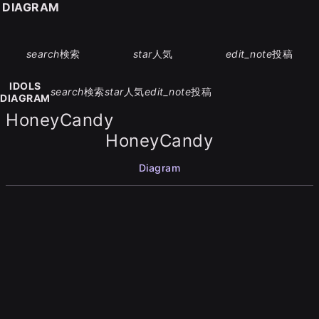
S DIAGRAM
search
検索
star
人気
edit_note
投稿
IDOLS
search
検索
star
人気
edit_note
投稿
DIAGRAM
HoneyCandy
HoneyCandy
Diagram