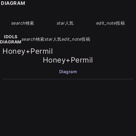
S DIAGRAM
search
検索
star
人気
edit_note
投稿
IDOLS
search
検索
star
人気
edit_note
投稿
DIAGRAM
Honey+Permil
Honey+Permil
Diagram