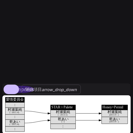
compress
関連項目
arrow_drop_down