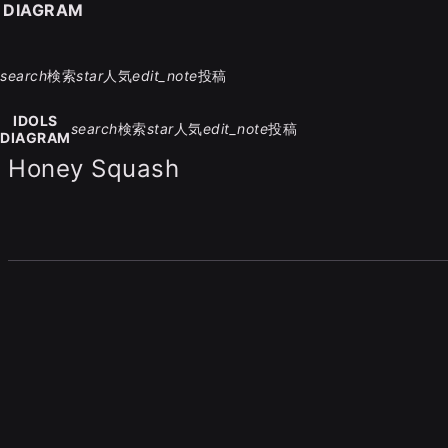
S DIAGRAM
search
検索
star
人気
edit_note
投稿
IDOLS
search
検索
star
人気
edit_note
投稿
DIAGRAM
Honey Squash