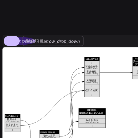
compress
関連項目
arrow_drop_down