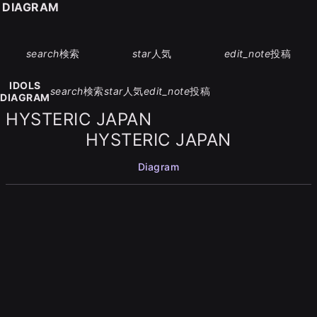
S DIAGRAM
search
検索
star
人気
edit_note
投稿
IDOLS
search
検索
star
人気
edit_note
投稿
DIAGRAM
HYSTERIC JAPAN
HYSTERIC JAPAN
Diagram