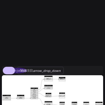
compress
関連項目
arrow_drop_down