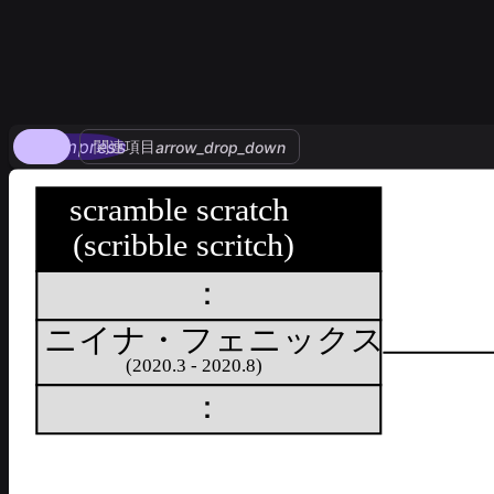
compress
関連項目
arrow_drop_down