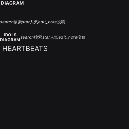
S DIAGRAM
search
検索
star
人気
edit_note
投稿
IDOLS
search
検索
star
人気
edit_note
投稿
DIAGRAM
HEARTBEATS