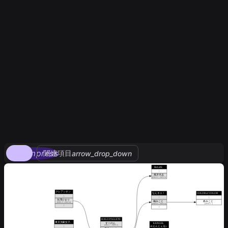
compress
関連項目
arrow_drop_down