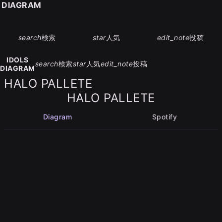
S DIAGRAM
search
検索
star
人気
edit_note
投稿
IDOLS
search
検索
star
人気
edit_note
投稿
DIAGRAM
HALO PALLETE
HALO PALLETE
Diagram
Spotify