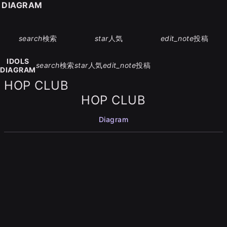
S DIAGRAM
search
検索
star
人気
edit_note
投稿
IDOLS
search
検索
star
人気
edit_note
投稿
DIAGRAM
HOP CLUB
HOP CLUB
Diagram