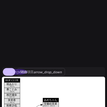
compress
関連項目
arrow_drop_down