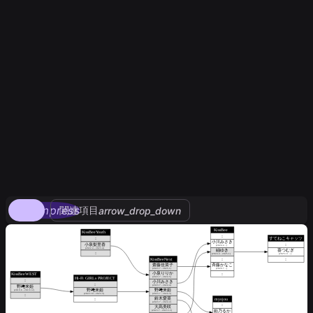
compress
関連項目
arrow_drop_down