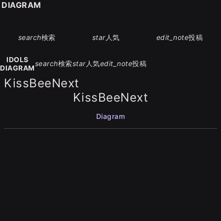
S DIAGRAM
search
検索
star
人気
edit_note
投稿
IDOLS
search
検索
star
人気
edit_note
投稿
DIAGRAM
KissBeeNext
KissBeeNext
Diagram