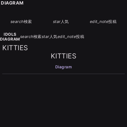
S DIAGRAM
search
検索
star
人気
edit_note
投稿
IDOLS
search
検索
star
人気
edit_note
投稿
DIAGRAM
KITTIES
KITTIES
Diagram