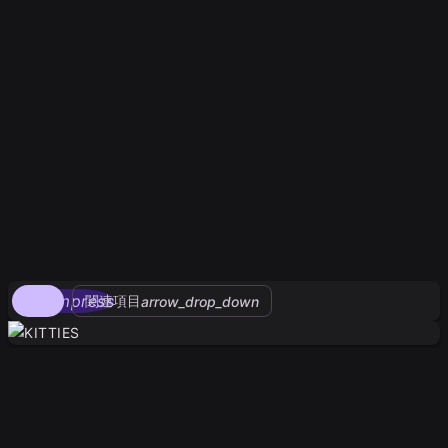
compress
関連項目
arrow_drop_down