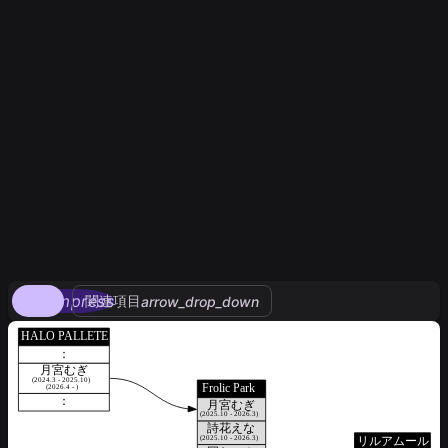
compress
関連項目
arrow_drop_down