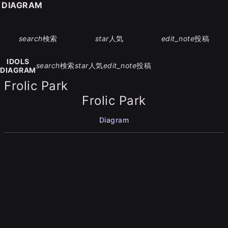
S DIAGRAM
search
検索
star
人気
edit_note
投稿
IDOLS
search
検索
star
人気
edit_note
投稿
DIAGRAM
Frolic Park
Frolic Park
Diagram