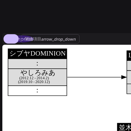
compress
関連項目
arrow_drop_down