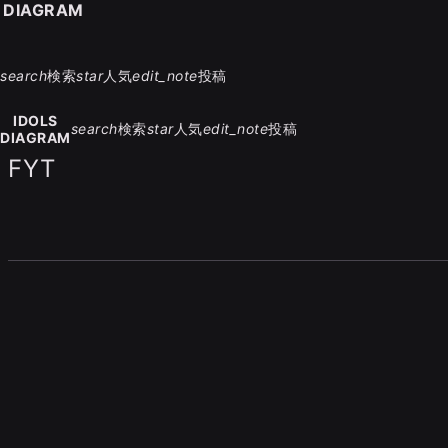
S DIAGRAM
search
検索
star
人気
edit_note
投稿
IDOLS
search
検索
star
人気
edit_note
投稿
DIAGRAM
FYT