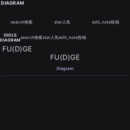
S DIAGRAM
search
検索
star
人気
edit_note
投稿
IDOLS
search
検索
star
人気
edit_note
投稿
DIAGRAM
FU(D)GE
FU(D)GE
Diagram