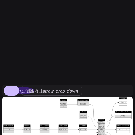
compress
関連項目
arrow_drop_down