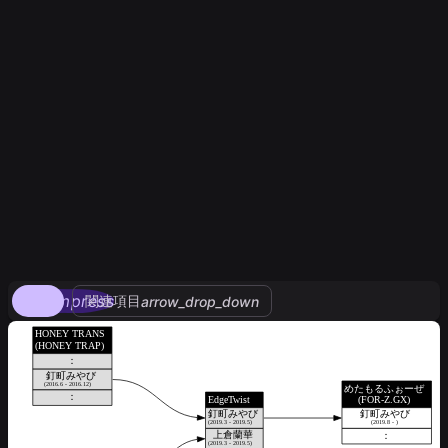
compress
関連項目
arrow_drop_down