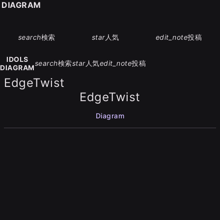
S DIAGRAM
search
検索
star
人気
edit_note
投稿
IDOLS
search
検索
star
人気
edit_note
投稿
DIAGRAM
EdgeTwist
EdgeTwist
Diagram