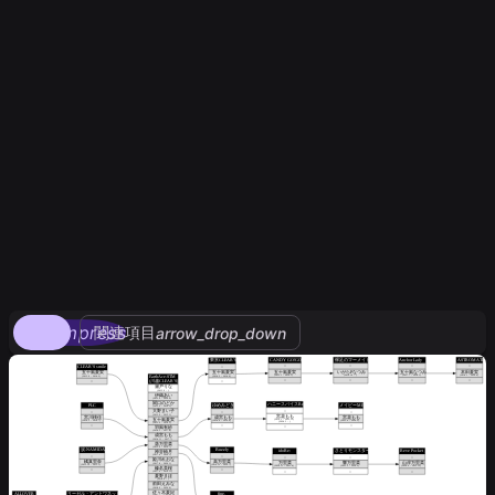
compress
関連項目
arrow_drop_down