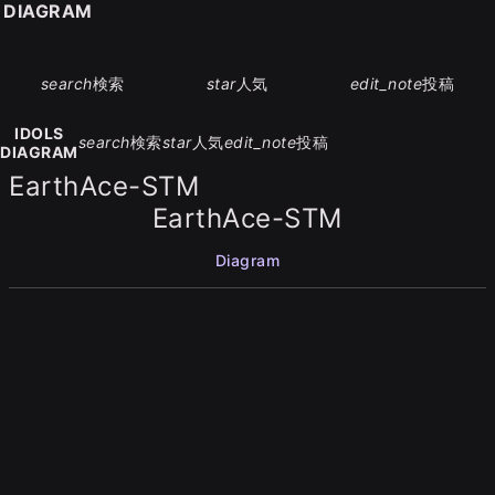
S DIAGRAM
search
検索
star
人気
edit_note
投稿
IDOLS
search
検索
star
人気
edit_note
投稿
DIAGRAM
EarthAce-STM
EarthAce-STM
Diagram