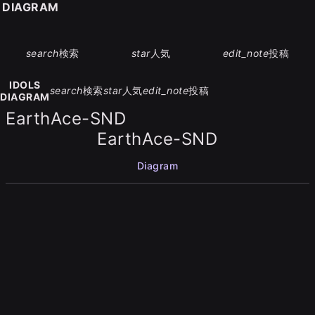
S DIAGRAM
search
検索
star
人気
edit_note
投稿
IDOLS
search
検索
star
人気
edit_note
投稿
DIAGRAM
EarthAce-SND
EarthAce-SND
Diagram