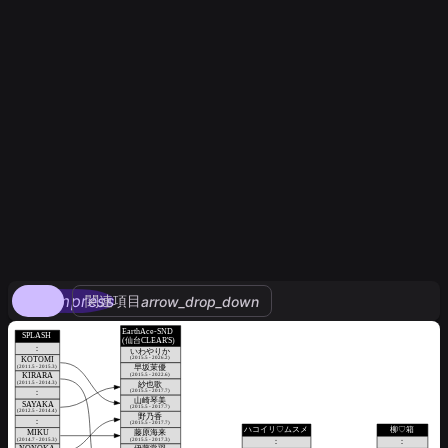
compress
関連項目
arrow_drop_down