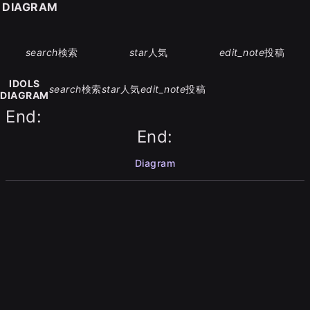
S DIAGRAM
search
検索
star
人気
edit_note
投稿
IDOLS
search
検索
star
人気
edit_note
投稿
DIAGRAM
End:
End:
Diagram