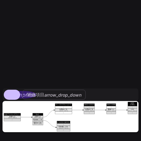
compress
関連項目
arrow_drop_down