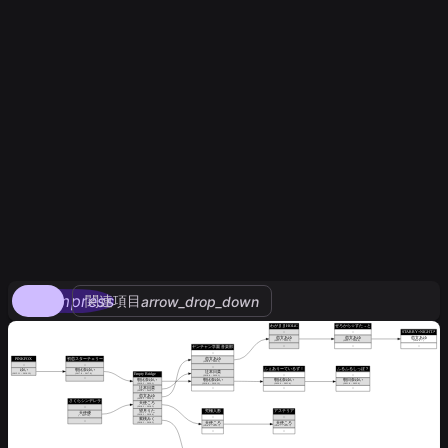
compress
関連項目
arrow_drop_down