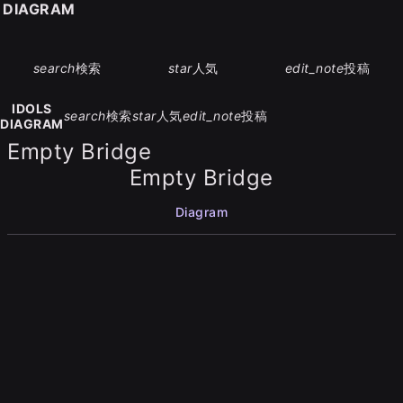
S DIAGRAM
search
検索
star
人気
edit_note
投稿
IDOLS
search
検索
star
人気
edit_note
投稿
DIAGRAM
Empty Bridge
Empty Bridge
Diagram