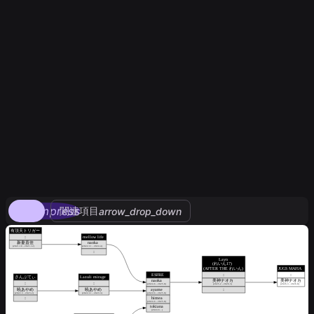
compress
関連項目
arrow_drop_down