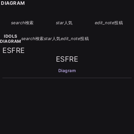
S DIAGRAM
search
検索
star
人気
edit_note
投稿
IDOLS
search
検索
star
人気
edit_note
投稿
DIAGRAM
ESFRE
ESFRE
Diagram