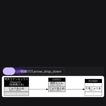
compress
関連項目
arrow_drop_down