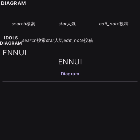
S DIAGRAM
search
検索
star
人気
edit_note
投稿
IDOLS
search
検索
star
人気
edit_note
投稿
DIAGRAM
ENNUI
ENNUI
Diagram